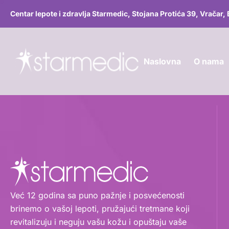
Skip to content
Centar lepote i zdravlja Starmedic, Stojana Protića 39, Vračar,
Naslovna
O nama
Već 12 godina sa puno pažnje i posvećenosti
brinemo o vašoj lepoti, pružajući tretmane koji
revitalizuju i neguju vašu kožu i opuštaju vaše