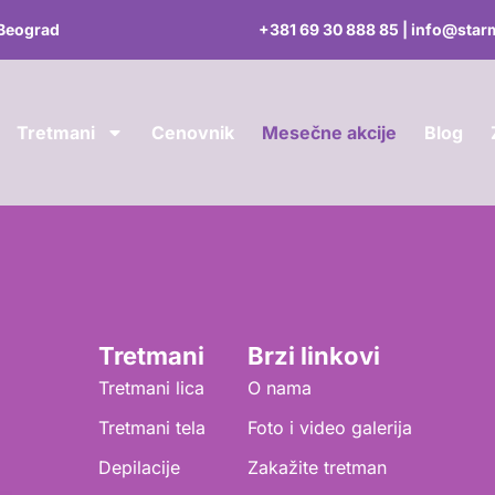
 Beograd
+381 69 30 888 85 | info@star
Tretmani
Cenovnik
Mesečne akcije
Blog
Tretmani
Brzi linkovi
Tretmani lica
O nama
Tretmani tela
Foto i video galerija
Depilacije
Zakažite tretman