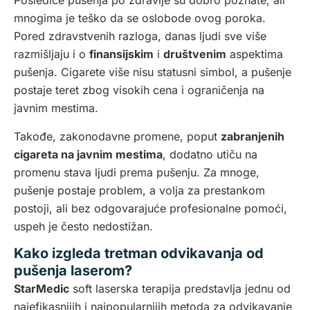
Posledice pušenja po zdravlje su dobro poznate, ali
mnogima je teško da se oslobode ovog poroka.
Pored zdravstvenih razloga, danas ljudi sve više
razmišljaju i o
finansijskim
i
društvenim
aspektima
pušenja. Cigarete više nisu statusni simbol, a pušenje
postaje teret zbog visokih cena i ograničenja na
javnim mestima.
Takođe, zakonodavne promene, poput
zabranjenih
cigareta na javnim mestima
, dodatno utiču na
promenu stava ljudi prema pušenju. Za mnoge,
pušenje postaje problem, a volja za prestankom
postoji, ali bez odgovarajuće profesionalne pomoći,
uspeh je često nedostižan.
Kako izgleda tretman odvikavanja od
pušenja laserom?
StarMedic
soft laserska terapija predstavlja jednu od
najefikasnijih i najpopularnijih metoda za odvikavanje