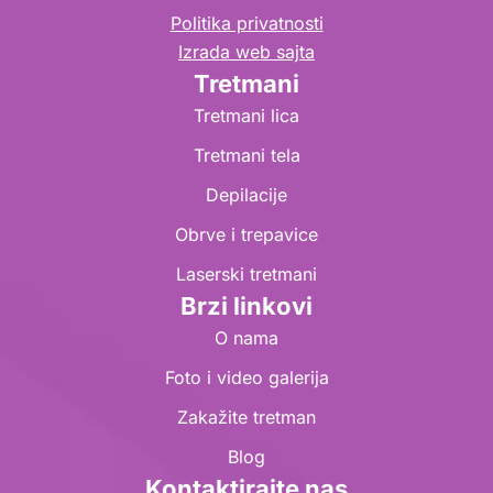
Politika privatnosti
Izrada web sajta
Tretmani
Tretmani lica
Tretmani tela
Depilacije
Obrve i trepavice
Laserski tretmani
Brzi linkovi
O nama
Foto i video galerija
Zakažite tretman
Blog
Kontaktirajte nas