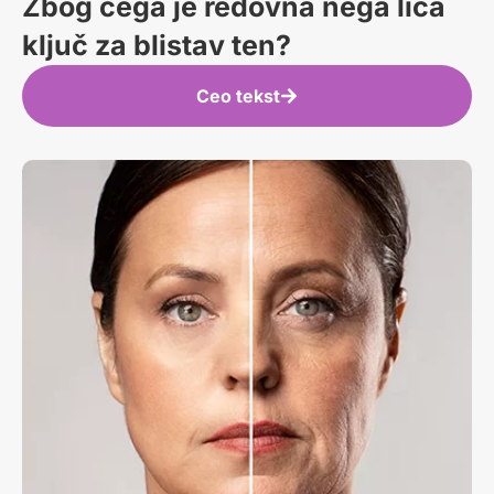
Zbog čega je redovna nega lica
ključ za blistav ten?
Ceo tekst