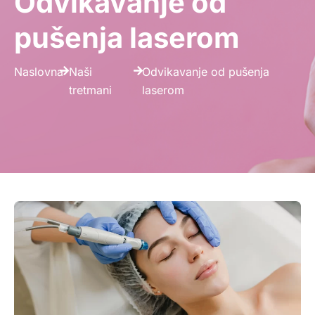
Odvikavanje od
pušenja laserom
Naslovna
Naši
Odvikavanje od pušenja
tretmani
laserom