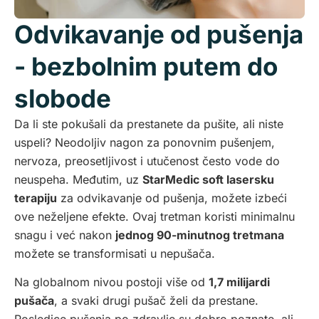
Odvikavanje od pušenja
- bezbolnim putem do
slobode
Da li ste pokušali da prestanete da pušite, ali niste
uspeli? Neodoljiv nagon za ponovnim pušenjem,
nervoza, preosetljivost i utučenost često vode do
neuspeha. Međutim, uz
StarMedic soft lasersku
terapiju
za odvikavanje od pušenja, možete izbeći
ove neželjene efekte. Ovaj tretman koristi minimalnu
snagu i već nakon
jednog 90-minutnog tretmana
možete se transformisati u nepušača.
Na globalnom nivou postoji više od
1,7 milijardi
pušača
, a svaki drugi pušač želi da prestane.