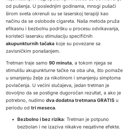
od pušenja. U poslednjim godinama, mnogi pušači
širom sveta okrenuli su se laserskoj terapiji kao
načinu da se oslobode cigareta. Naša metoda pruža
efikasnu i bezbolnu podršku u procesu odvikavanja,
koristeći lasersku stimulaciju specifičnih
akupunkturnih tačaka
koje su povezane sa
zavisničkim ponašanjem.
Tretman traje samo
90 minuta
, a tokom njega se
stimulišu akupunkturne tačke na oba uha, što pomaže
u smanjenju želje za nikotinom i smanjenju simptoma
povlačenja. U većini slučajeva, jedan tretman je
dovoljno da se postigne dugoročan rezultat, a ako je
potrebno, nudimo
dva dodatna tretmana GRATIS
u
periodu od
tri meseca
.
Bezbolno i bez rizika
: Tretman je potpuno
bezbolan i ne izaziva nikakve negativne efekte.