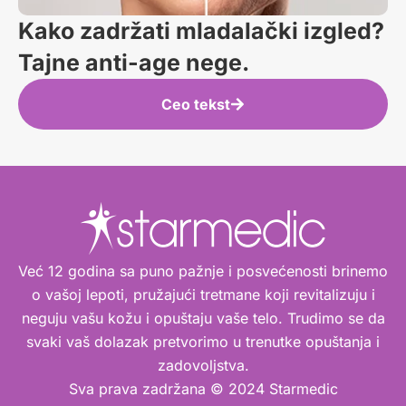
Kako zadržati mladalački izgled?
Tajne anti-age nege.
Ceo tekst
Već 12 godina sa puno pažnje i posvećenosti brinemo
o vašoj lepoti, pružajući tretmane koji revitalizuju i
neguju vašu kožu i opuštaju vaše telo. Trudimo se da
svaki vaš dolazak pretvorimo u trenutke opuštanja i
zadovoljstva.
Sva prava zadržana © 2024 Starmedic