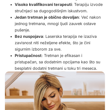
Visoko kvalifikovani terapeuti
: Terapiju izvode
stručnjaci sa dugogodišnjim iskustvom.
Jedan tretman je obično dovoljan
: Već nakon
jednog tretmana, mnogi ljudi zauvek ostave
pušenje.
Bez nuspojava
: Laserska terapija ne izaziva
zavisnost niti neželjene efekte, što je čini
sigurnim izborom za sve.
Pristupačnost
: Tretman je efikasan i
pristupačan, sa dodatnim opcijama kao što su
besplatni dodatni tretmani u toku tri meseca.